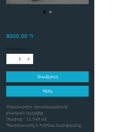
Տղամարդու
դրամապանակ
Price
8000,00 ֏
Quantity
*
Զամբյուղ
Գնել
Տղամարդու դրամապանակ`
բնական կաշվից
Չափսը` 11,5x9 սմ
Պատրաստել է Իրինա Սարգսյանը