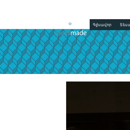
Գլխավոր
Տես