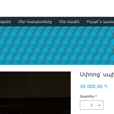
+374 93
ականի
Մեր Վարպետները
Մեր մասին
Ինչպե՞ս պատվ
Սփռոց՝ ս
Pri
35 000,00 ֏
Quantity
*