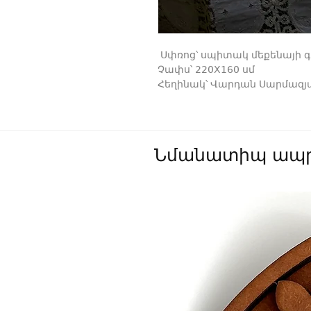
Սփռոց՝ սպիտակ մեքենայի գ
Չափս՝ 220X160 սմ
Հեղինակ՝ Վարդան Սարմազյ
Նմանատիպ ապր