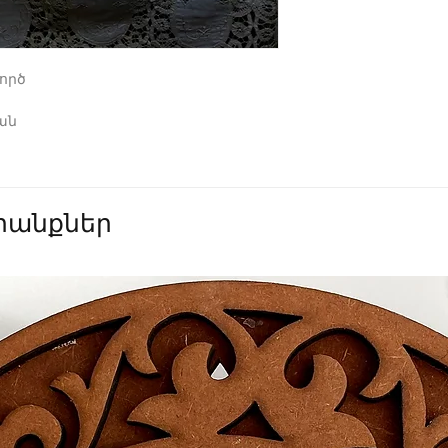
ործ
ան
անքներ