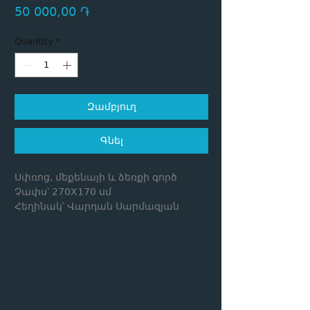
Price
50 000,00 ֏
Quantity
*
Զամբյուղ
Գնել
Սփռոց, մեքենայի և ձեռքի գործ
Չափս՝ 270X170 սմ
Հեղինակ՝ Վարդան Սարմազյան