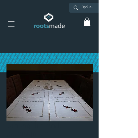
Սփռոց՝ նուռով,
քառակուսի