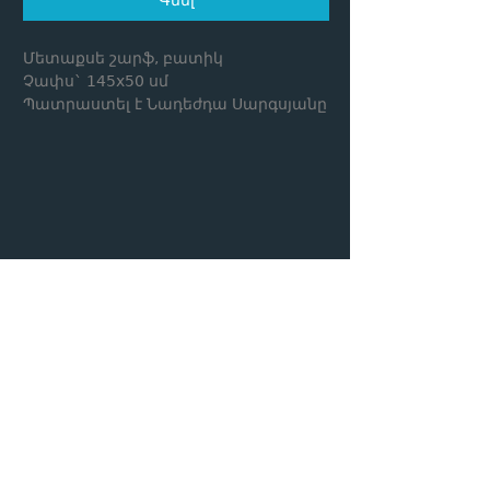
Մետաքսե շարֆ, բատիկ
Չափս` 145x50 սմ
Պատրաստել է Նադեժդա Սարգսյանը