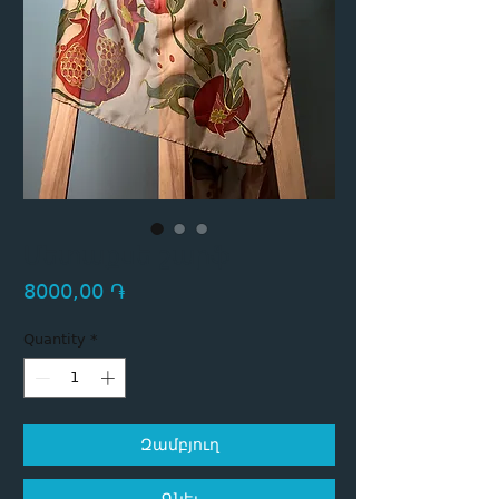
Մետաքսե շարֆ
Price
8000,00 ֏
Quantity
*
Զամբյուղ
Գնել