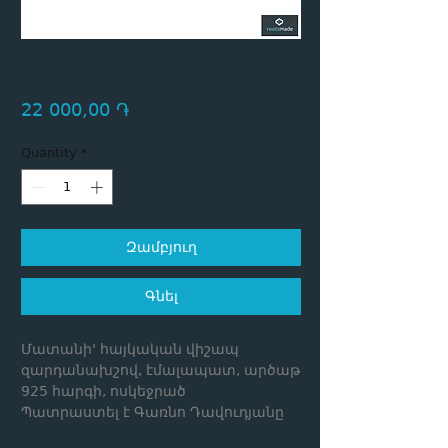
Մատանի` հայկական
զարդանախշով
Price
22 000,00 ֏
Quantity
*
Զամբյուղ
Գնել
Մատանի' հայկական վիշապ
զարդանախշով, էմալապատ, արծաթ
925 հարգի, ոսկեջրած
Պատրաստել է Գառնո Դավուդյանը