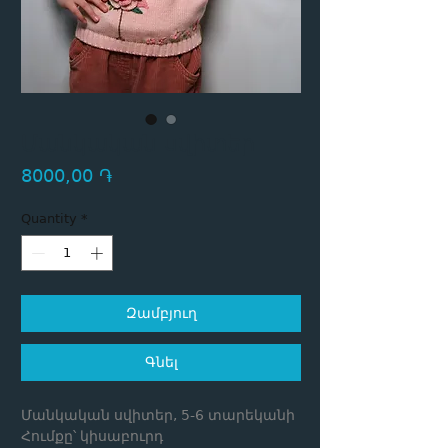
Մանկական սվիտեր
Price
8000,00 ֏
Quantity
*
Զամբյուղ
Գնել
Մանկական սվիտեր, 5-6 տարեկանի
Հումքը՝ կիսաբուրդ