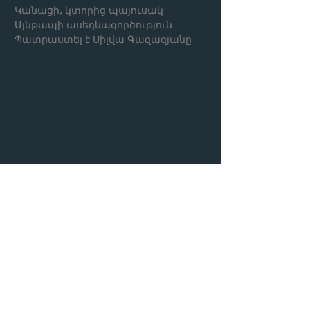
Կանացի, կտորից պայուսակ
Այնթապի ասեղնագործություն
Պատրաստել է Սիլվա Գազազյանը