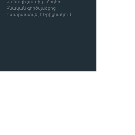
Կանացի շապիկ` Հողեր
Բնական գործվածքից
Պատրաստվել է Իրիքնակում