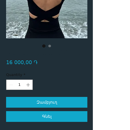
Կանացի շապիկ`Հողեր
Price
16 000,00 ֏
Quantity
*
Զամբյուղ
Գնել