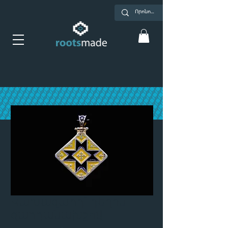
Կախազարդ՝ դեղին
զարդանախշով