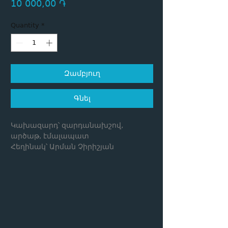
Price
10 000,00 ֏
Quantity
*
Զամբյուղ
Գնել
Կախազարդ՝ զարդանախշով,
արծաթ, էմալապատ
Հեղինակ՝ Արման Չիրիշյան