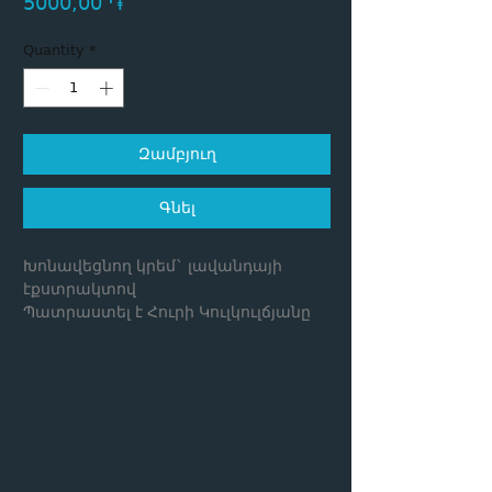
Price
5000,00 ֏
Quantity
*
Զամբյուղ
Գնել
Խոնավեցնող կրեմ` լավանդայի
էքստրակտով
Պատրաստել է Հուրի Կուլկուլճյանը