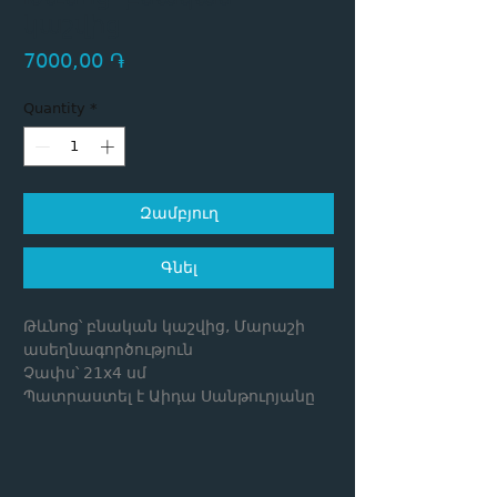
կաշվից
Price
7000,00 ֏
Quantity
*
Զամբյուղ
Գնել
Թևնոց՝ բնական կաշվից, Մարաշի
ասեղնագործություն
Չափս՝ 21x4 սմ
Պատրաստել է Աիդա Սանթուրյանը