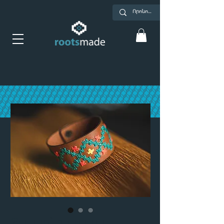
Թևնոց՝ բնական