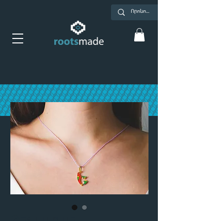
Թռչնատառ