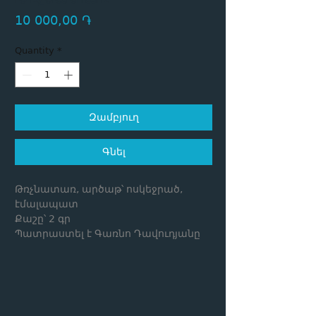
Price
10 000,00 ֏
Quantity
*
Զամբյուղ
Գնել
Թռչնատառ, արծաթ՝ ոսկեջրած,
էմալապատ
Քաշը՝ 2 գր
Պատրաստել է Գառնո Դավուդյանը