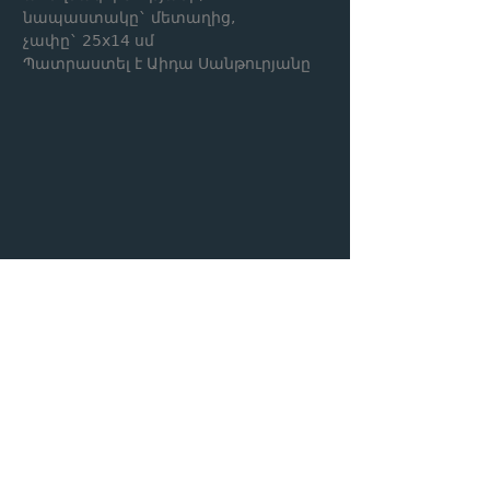
նապաստակը` մետաղից,
չափը` 25x14 սմ
Պատրաստել է Աիդա Սանթուրյանը