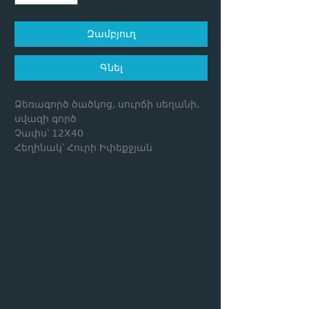
Զամբյուղ
Գնել
Ձեռագործ ծածկոց, սուրճի սեղանի,
սվազի գործ
Չափս՝ 12X40
Հեղինակ՝ Հուրի Իփեքջյան