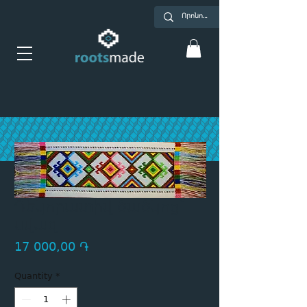
Դեկորատիվ ծածկոց՝
սվազ
Price
17 000,00 ֏
Quantity
*