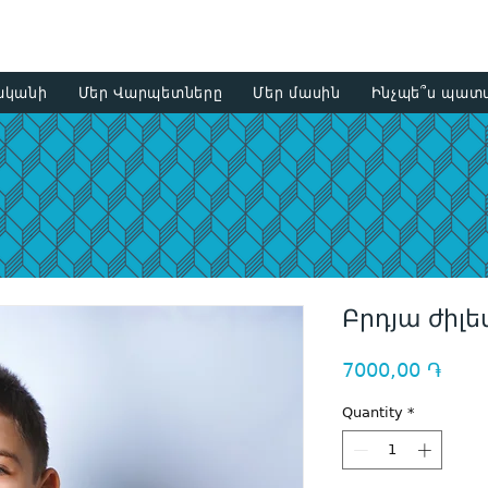
+374 93
ականի
Մեր Վարպետները
Մեր մասին
Ինչպե՞ս պատվ
Բրդյա ժիլ
Price
7000,00 ֏
Quantity
*