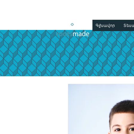
Գլխավոր
Տես