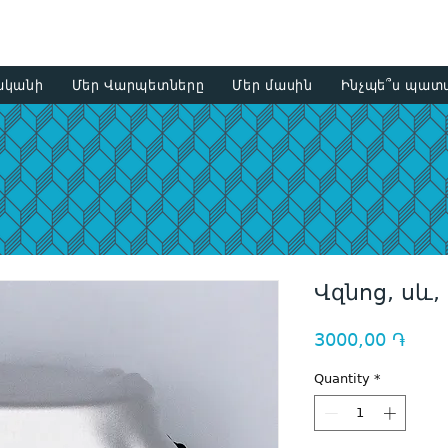
+374 93
ականի
Մեր Վարպետները
Մեր մասին
Ինչպե՞ս պատվ
Վզնոց, սև,
Price
3000,00 ֏
Quantity
*