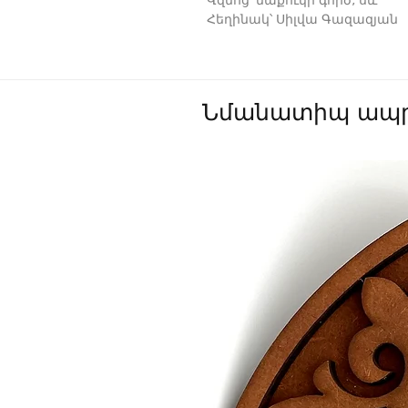
Վզնոց՝ մաքուկի գործ, սև
Հեղինակ՝ Սիլվա Գազազյան
Նմանատիպ ապր