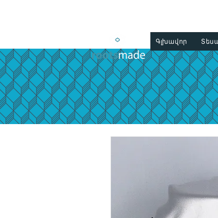
Գլխավոր
Տես