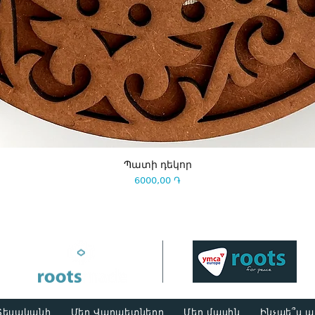
Պատի դեկոր
Price
6000,00 ֏
Տեսականի
Մեր Վարպետները
Մեր մասին
Ինչպե՞ս 