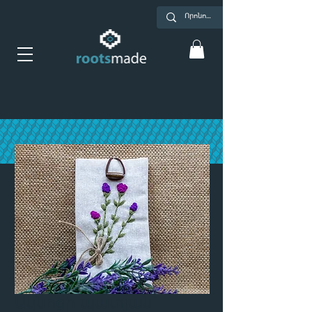
Ակնոցի պատյան՝