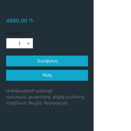
քաթանից, թելից
բանտով
Price
4000,00 ֏
Quantity
*
Զամբյուղ
Գնել
Ասեղնագործ ակնոցի
պատյան, քաթանից, թելից բանտով
Հեղինակ՝ Թալին Գրիգորյան