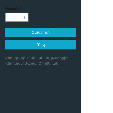
Quantity
*
Զամբյուղ
Գնել
Հողաթափ՝ մանկական, թաղիքից
Հեղինակ՝ Մարալ Շոհմելյան