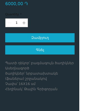
Price
6000,00 ֏
Quantity
*
Զամբյուղ
Գնել
Պատի դեկոր՝ բազմագույն ծաղիկներ
Ասեղնագործ
ծաղիկներ՝ նրբատախտակե
(ֆաներա) շրջանակով
Չափս՝ 16X16 սմ
Հեղինակ՝ Թալին Գրիգորյան