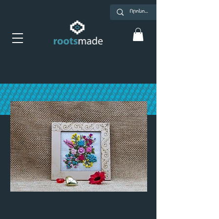
Պատի դեկոր՝
բազմագույն ծաղիկներ