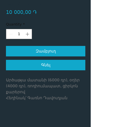
աստղերով
Price
10 000,00 ֏
Quantity
*
Զամբյուղ
Գնել
Արծաթյա մատանի (6000 դր), օղեր
(4000 դր), ռոդիումապատ, ցիրկոն
քարերով
Հեղինակ՝ Գառնո Դավուդյան