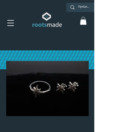
Արծաթյա զարդերի
հավաքածու՝