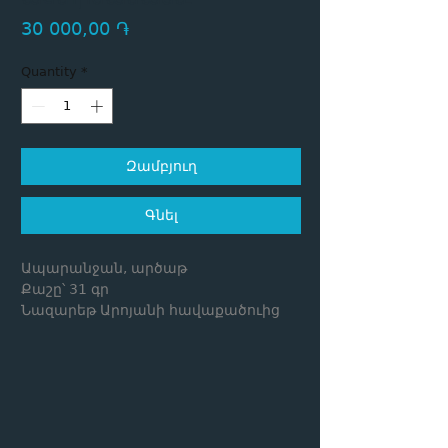
Price
30 000,00 ֏
Quantity
*
Զամբյուղ
Գնել
Ապարանջան, արծաթ
Քաշը՝ 31 գր
Նազարեթ Արոյանի հավաքածուից