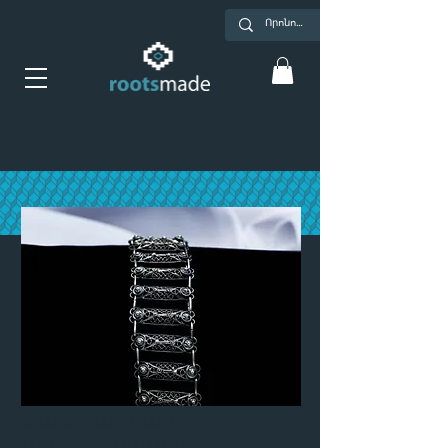
Ապարանջան՝
աստիճանաձև