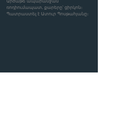
Արծաթե ապարանջան՝
ռոդիումապատ, քարերը՝ ցիրկոն։
Պատրաստել է Ատուր Պոսթահյանը։