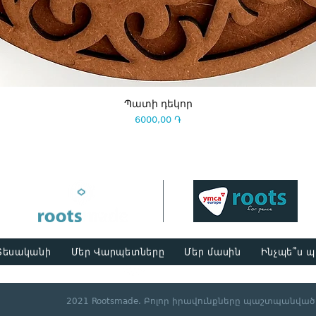
Պատի դեկոր
Price
6000,00 ֏
Տեսականի
Մեր Վարպետները
Մեր մասին
Ինչպե՞ս 
2021 Rootsmade. Բոլոր իրավունքները պաշտպանված