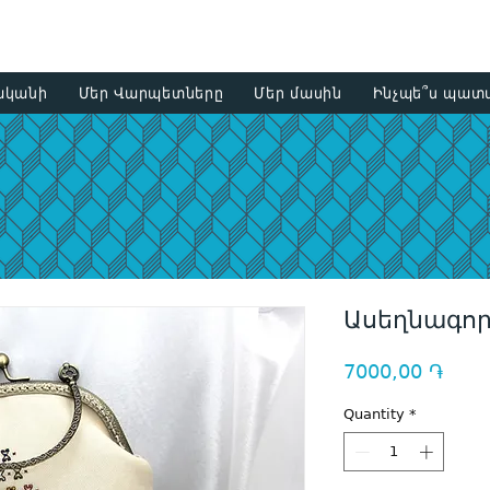
+374 93
ականի
Մեր Վարպետները
Մեր մասին
Ինչպե՞ս պատվ
Ասեղնագոր
Price
7000,00 ֏
Quantity
*