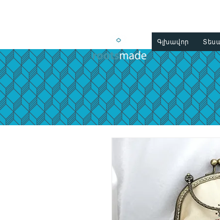
Գլխավոր
Տես