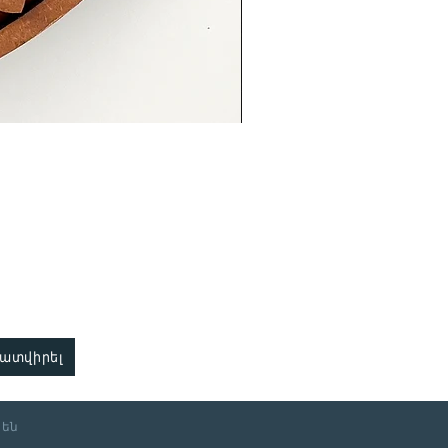
պատվիրել
Կապ
 են