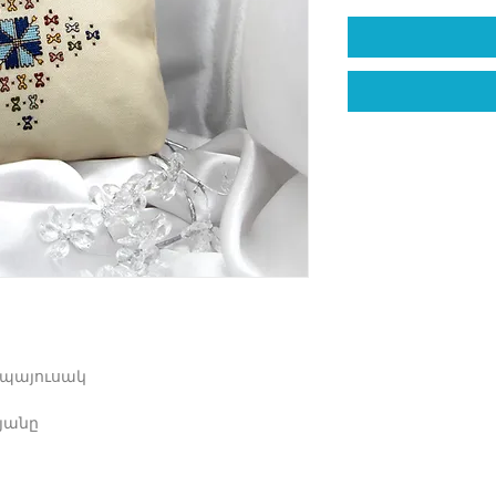
 պայուսակ
յանը