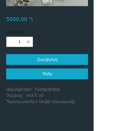
Ականջօղեր
Price
5000,00 ֏
Quantity
*
Զամբյուղ
Գնել
Ականջօղեր` էպոքսիդից:
Չափսը` 3x3.5 սմ
Պատրաստել է Սոֆի Ադամյանը