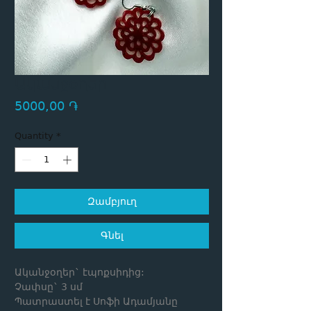
Ականջօղեր
Price
5000,00 ֏
Quantity
*
Զամբյուղ
Գնել
Ականջօղեր` էպոքսիդից:
Չափսը` 3 սմ
Պատրաստել է Սոֆի Ադամյանը