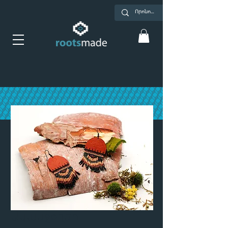
Ականջօղեր