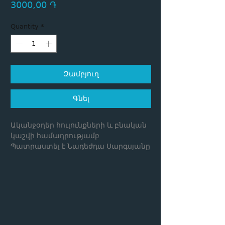
Price
3000,00 ֏
Quantity
*
Զամբյուղ
Գնել
Ականջօղեր հուլունքների և բնական
կաշվի համադրությամբ
Պատրաստել է Նադեժդա Սարգսյանը