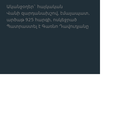
Ականջօղեր` հայկական
Վանի զարդանախշով, էմալապատ,
արծաթ 925 հարգի, ոսկեջրած
Պատրաստել է Գառնո Դավուդյանը