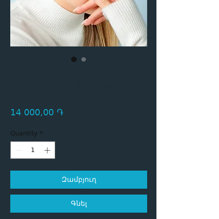
Ականջօղեր`
հայկական զարդանախ
շով
Price
14 000,00 ֏
Quantity
*
Զամբյուղ
Գնել