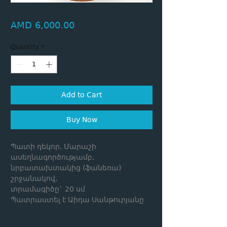
Պատի դեկոր
Price
AMD 6,000.00
Quantity
*
Add to Cart
Buy Now
Պատի դեկոր, Մարաշի
ասեղնագործությամբ,
նրբատախտակից (ֆանեռա)
շրջանակով,
տրամագիծը` 20 սմ
Պատրաստել է Աիդա Սանթուրյանը