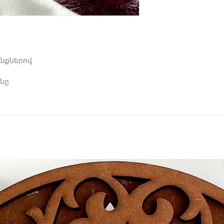
ւնքներով
նը