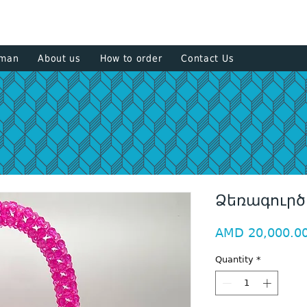
+374 93
sman
About us
How to order
Contact Us
Ձեռագուրծ
AMD 20,000.0
Quantity
*