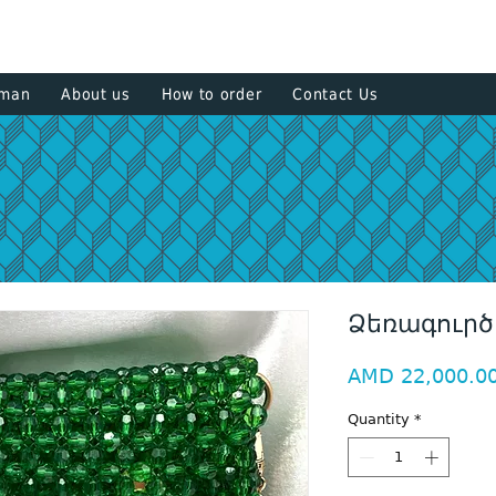
+374 93
sman
About us
How to order
Contact Us
Ձեռագուրծ
AMD 22,000.0
Quantity
*