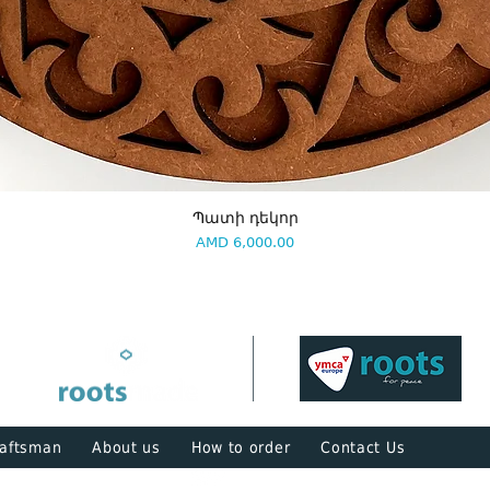
Պատի դեկոր
Price
AMD 6,000.00
aftsman
About us
How to order
Contact Us