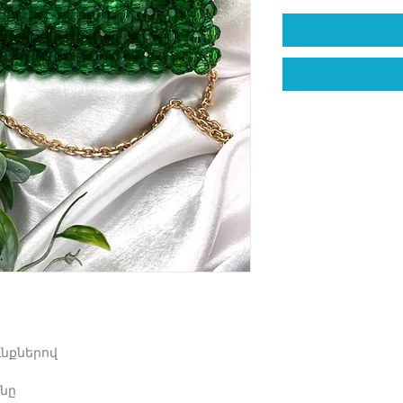
ւնքներով
նը