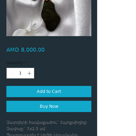
Զարդերի հավաքածու
Price
AMD 8,000.00
Quantity
*
Add to Cart
Buy Now
Զարդերի հավաքածու` էպոքսիդից:
Չափսը` 7x2,5 սմ
Պատրաստել է Սոֆի Ադամյանը