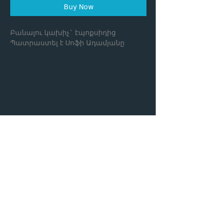
Buy Now
Բանալու կախիչ` էպոքսիդից
Պատրաստել է Սոֆի Ադամյանը