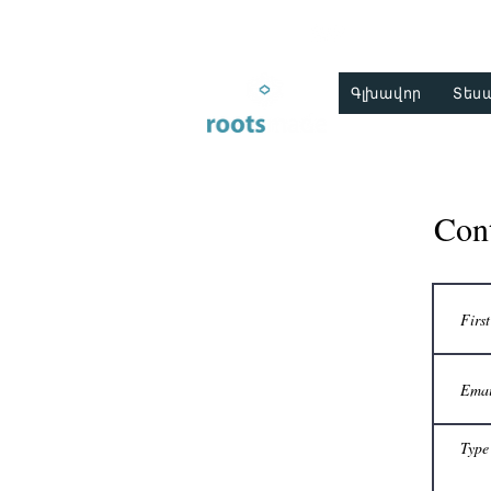
Գլխավոր
Տես
Con